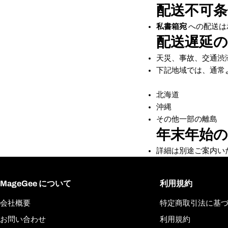
配送不可条
私書箱宛
への配送は
配送遅延の
天災、事故、交通渋
下記地域では、通常
北海道
沖縄
その他一部の離島
年末年始
詳細は別途ご案内い
MageGee について
利用規約
会社概要
特定商取引法に基
お問い合わせ
利用規約