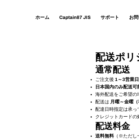
コ
ン
ホーム
Captain87 JIS
サポート
お問
テ
ン
ツ
に
ス
配送ポリ
キ
ッ
通常配送
プ
ご注文後
1～3営業
日本国内のみ配送可
海外配送をご希望の
配送は
月曜～金曜（
配達日時指定は承っ
クレジットカードの
配送料金
送料無料
（※ただし